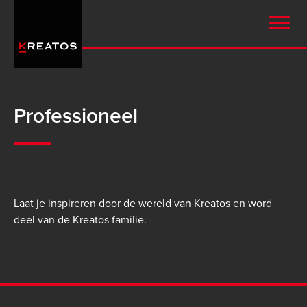
Overslaan
en
naar
de
inhoud
gaan
Professioneel
Laat je inspireren door de wereld van Kreatos en word
deel van de Kreatos familie.