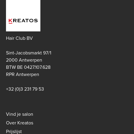
Hair Club BV
Sint-Jacobsmarkt 97/1
2000 Antwerpen
BTW BE 0427.107.628
RPR Antwerpen
+32 (0)3 231 79 53
Footer
Vind je salon
menu
Over Kreatos
-
Prijslijst