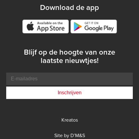
Download de app
Google play store
Blijf op de hoogte van onze
laatste nieuwtjes!
E-
mailadres
Bottom
Kreatos
menu
DMS
Site by D’M&S