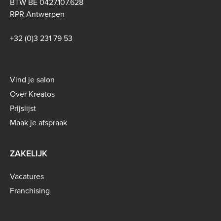
BTW BE 0427.107.628
RPR Antwerpen
+32 (0)3 231 79 53
Footer
Vind je salon
menu
Over Kreatos
-
Prijslijst
B2C
Maak je afspraak
ZAKELIJK
Vacatures
Franchising