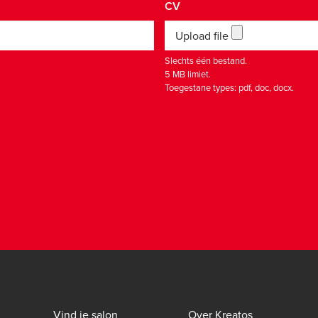
CV
Upload file
Slechts één bestand.
5 MB limiet.
Toegestane types: pdf, doc, docx.
Vind je salon
Over Kreatos