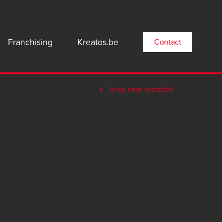
n
Franchising
Kreatos.be
Contact
gation:
Terug naar overzicht