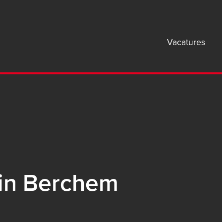
Mai
Vacatures
navi
B2B
 in Berchem