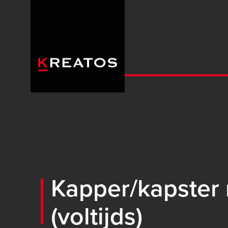
Overslaan
en
naar
de
inhoud
gaan
Kapper/kapster 
(voltijds)