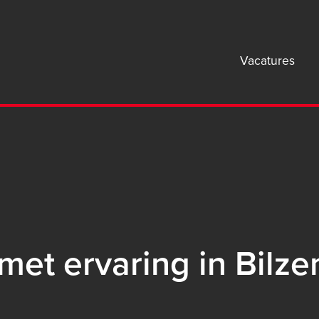
Mai
Vacatures
navi
B2B
met ervaring in Bilze