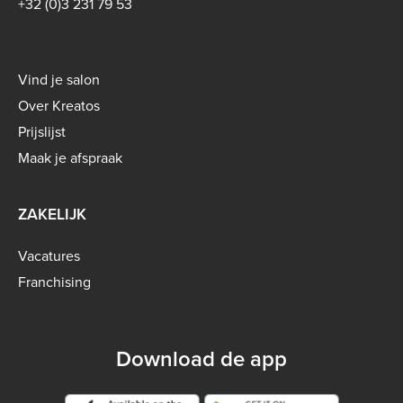
+32 (0)3 231 79 53
Footer
Vind je salon
menu
Over Kreatos
-
Prijslijst
B2C
Maak je afspraak
ZAKELIJK
Vacatures
Franchising
Download de app