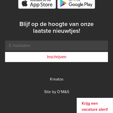
Google play store
Blijf op de hoogte van onze
laatste nieuwtjes!
E-
mailadres
Bottom
Kreatos
menu
DMS
Site by D’M&S
menu
Krijg een
vacature alert!