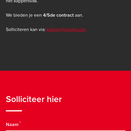
het kappersvak.
We bieden je een
4/5de contract
aan.
Solliciteren kan via:
katrien@kreatos.be
Solliciteer hier
Naam