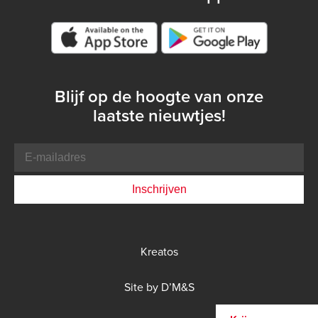
Google play store
Blijf op de hoogte van onze
laatste nieuwtjes!
E-
mailadres
Bottom
Kreatos
menu
DMS
Site by D’M&S
menu