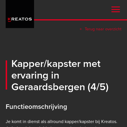
Overslaan
en
naar
de
Terug naar overzicht
inhoud
gaan
Kapper/kapster met
ervaring in
Geraardsbergen (4/5)
Functieomschrijving
Je komt in dienst als allround kapper/kapster bij Kreatos.