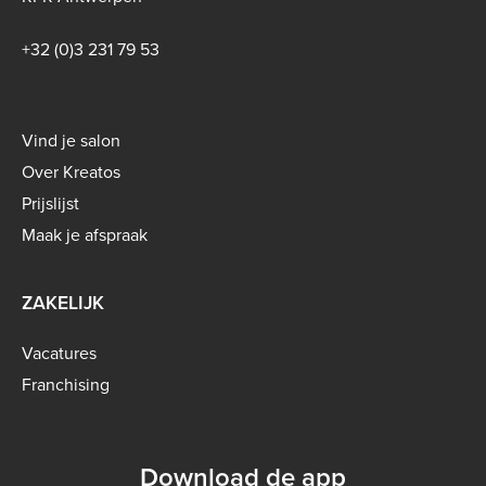
+32 (0)3 231 79 53
Footer
Vind je salon
menu
Over Kreatos
-
Prijslijst
B2C
Maak je afspraak
ZAKELIJK
Vacatures
Franchising
Download de app