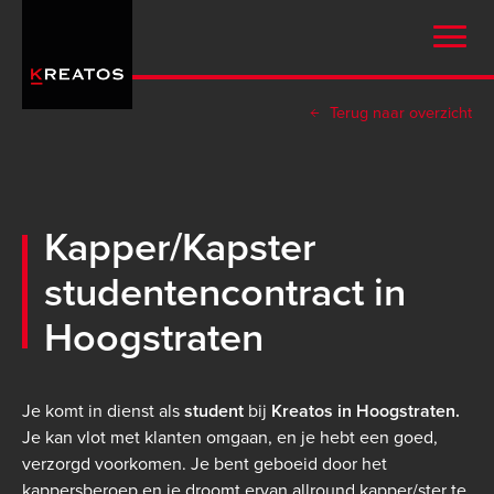
Overslaan
en
naar
de
Terug naar overzicht
inhoud
gaan
Kapper/Kapster
studentencontract in
Hoogstraten
Je komt in dienst als
student
bij
Kreatos in Hoogstraten.
Je kan vlot met klanten omgaan, en je hebt een goed,
verzorgd voorkomen. Je bent geboeid door het
kappersberoep en je droomt ervan allround kapper/ster te