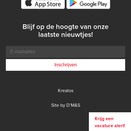
Blijf op de hoogte van onze
laatste nieuwtjes!
E-
mailadres
Bottom
Kreatos
menu
DMS
Site by D’M&S
menu
Krijg een
vacature alert!