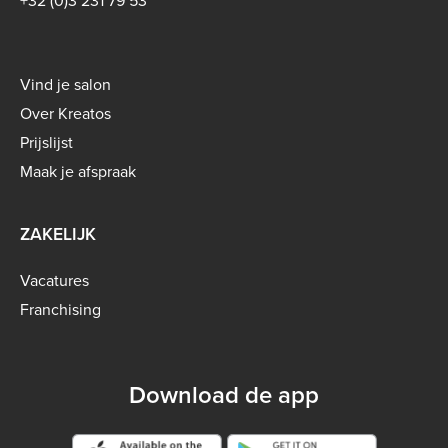
+32 (0)3 231 79 53
Footer
Vind je salon
menu
Over Kreatos
-
Prijslijst
B2C
Maak je afspraak
ZAKELIJK
Vacatures
Franchising
Download de app
Google play store