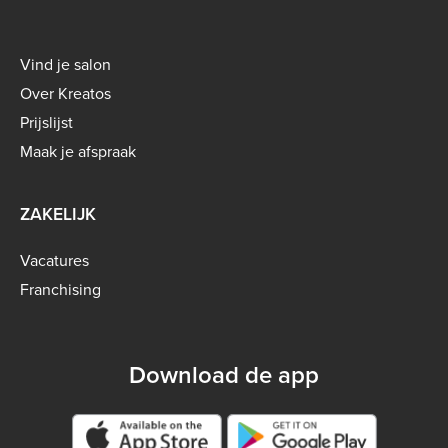
Footer
Vind je salon
menu
Over Kreatos
-
Prijslijst
B2C
Maak je afspraak
ZAKELIJK
Vacatures
Franchising
Download de app
Google play store