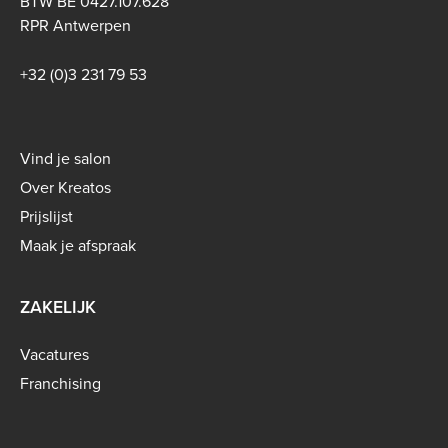
BTW BE 0427.107.628
RPR Antwerpen
+32 (0)3 231 79 53
Footer
Vind je salon
menu
Over Kreatos
-
Prijslijst
B2C
Maak je afspraak
ZAKELIJK
Vacatures
Franchising