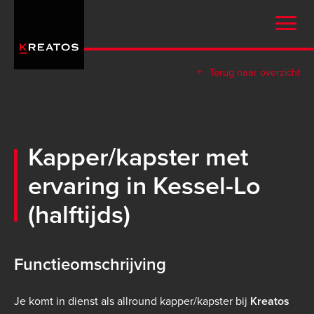
Overslaan
en
naar
de
Terug naar overzicht
inhoud
gaan
Kapper/kapster met
ervaring in Kessel-Lo
(halftijds)
Functieomschrijving
Je komt in dienst als allround kapper/kapster bij
Kreatos