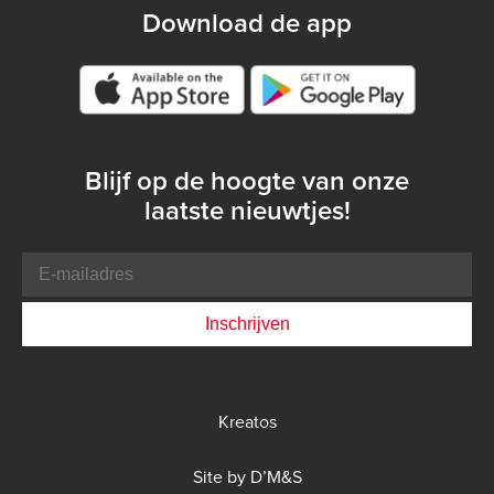
Download de app
Google play store
Blijf op de hoogte van onze
laatste nieuwtjes!
E-
mailadres
Bottom
Kreatos
menu
DMS
Site by D’M&S