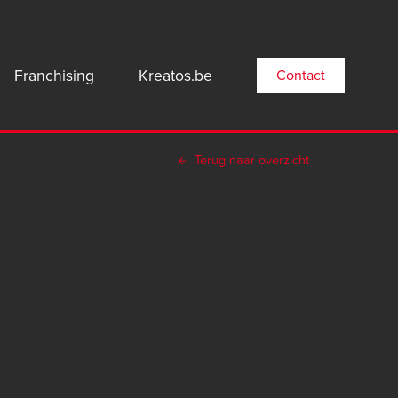
n
Franchising
Kreatos.be
Contact
gation:
Terug naar overzicht