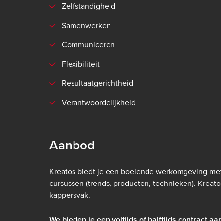
Zelfstandigheid
Samenwerken
Communiceren
Flexibiliteit
Resultaatgerichtheid
Verantwoordelijkheid
Aanbod
Kreatos biedt je een boeiende werkomgeving met 
cursussen (trends, producten, technieken). Kreatos
kappersvak.
We bieden je een voltijds of halftijds contract aa