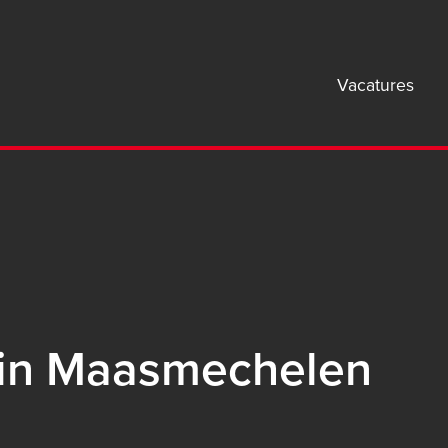
Mai
Vacatures
navi
B2B
 in Maasmechelen