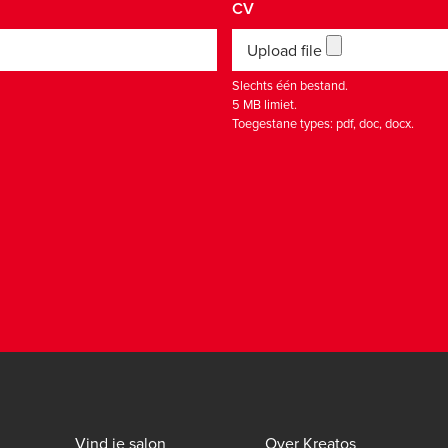
CV
Upload file
Slechts één bestand.
5 MB limiet.
Toegestane types: pdf, doc, docx.
Vind je salon
Over Kreatos