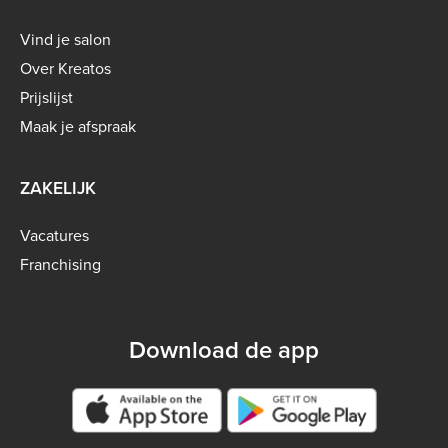
Footer
Vind je salon
menu
Over Kreatos
-
Prijslijst
B2C
Maak je afspraak
ZAKELIJK
Vacatures
Franchising
Download de app
Google play store