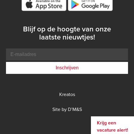
Google play store
Blijf op de hoogte van onze
laatste nieuwtjes!
E-
mailadres
Bottom
Kreatos
menu
DMS
Site by D’M&S
menu
Krijg een
vacature alert!