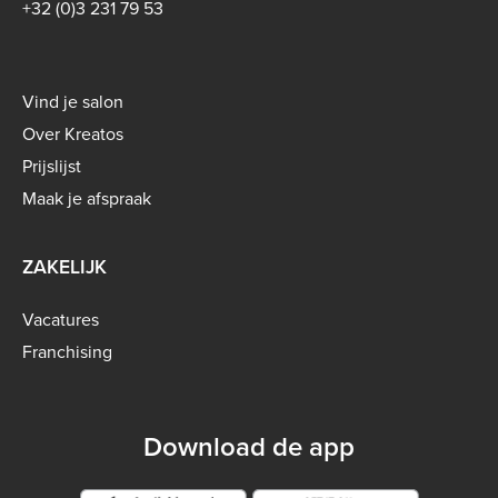
+32 (0)3 231 79 53
Footer
Vind je salon
menu
Over Kreatos
-
Prijslijst
B2C
Maak je afspraak
ZAKELIJK
Vacatures
Franchising
Download de app