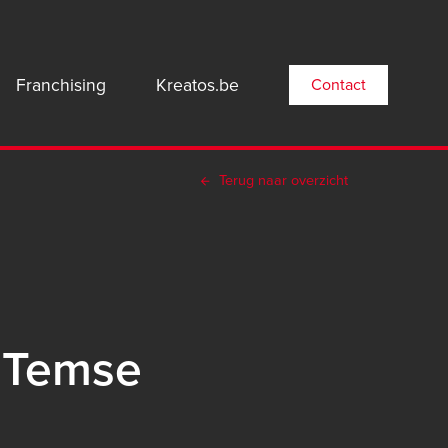
n
Franchising
Kreatos.be
Contact
gation:
Terug naar overzicht
n Temse