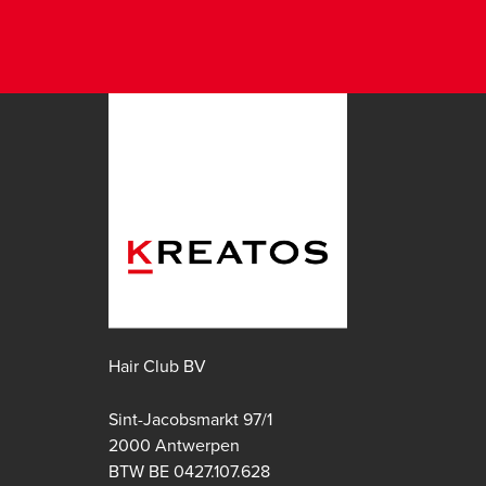
Hair Club BV
Sint-Jacobsmarkt 97/1
2000 Antwerpen
BTW BE 0427.107.628
Apple store
Google play store