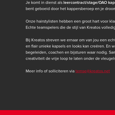
Je komt in dienst als
leercontract/stage/OAO kap
bent geboeid door het kappersberoep en je droomt
Onze hairstylisten hebben een groot hart voor kl
Echte teamspelers die de stijl van
Kreatos
volledi
Bij
Kreatos
streven we ernaar om van jou een echt
en flair unieke kapsels en looks kan creëren. En w
begeleiden, coachen en bijsturen waar nodig. Sam
creativiteit de vrije loop te laten onder de vleuge
Meer info of solliciteren via
temse@kreatos.net