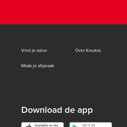
Footer
Vind je salon
Over Kreatos
menu
Maak je afspraak
-
B2C
Download de app