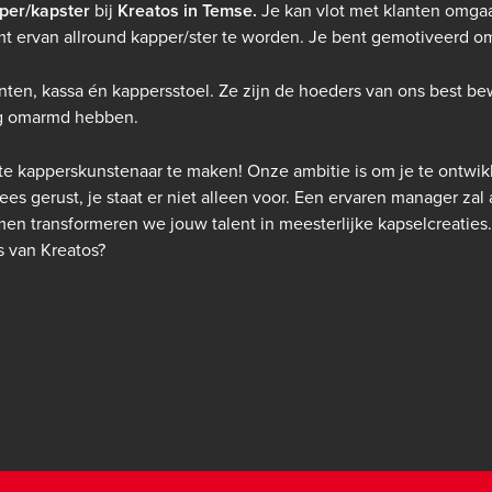
per/kapster
bij
Kreatos in Temse.
Je kan vlot met klanten omga
 ervan allround kapper/ster te worden. Je bent gemotiveerd om 
anten, kassa én kappersstoel. Ze zijn de hoeders van ons best 
g omarmd hebben.
e kapperskunstenaar te maken! Onze ambitie is om je te ontwik
ees gerust, je staat er niet alleen voor. Een ervaren manager zal 
en transformeren we jouw talent in meesterlijke kapselcreaties.
ls van
Kreatos
?