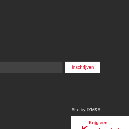
DMS
Site by D’M&S
Krijg een